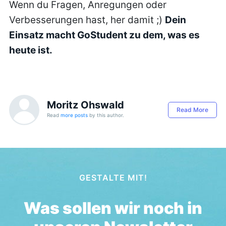
Wenn du Fragen, Anregungen oder
Verbesserungen hast, her damit ;)
Dein
Einsatz macht GoStudent zu dem, was es
heute ist.
Moritz Ohswald
Read More
Read
more posts
by this author.
GESTALTE MIT!
Was sollen wir noch in