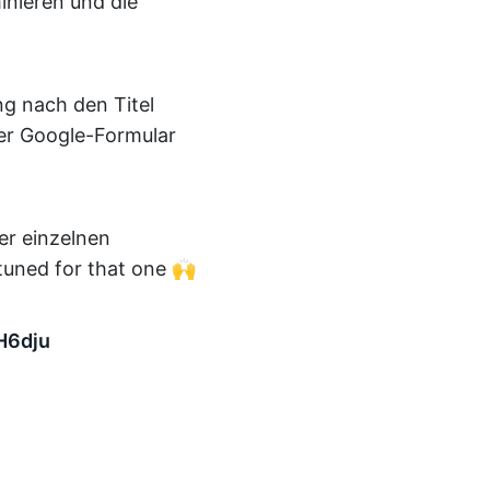
inieren und die
g nach den Titel
ser Google-Formular
er einzelnen
 tuned for that one 🙌
H6dju