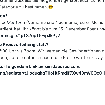
stomer Success die Möglichkeit gehabt, euch zu nom
e Kategorie zu bestimmen.😎
hen?
he
r Mentor
in (Vorname und Nachname) eurer Meinun
erdient hat. Ihr könnt bis zum 15. Dezember über un
/forms.gle/1pT37epT5FipJkPy7
e Preisverleihung statt?
:00 Uhr via Zoom. Wir werden die Gewinner*innen d
n, auf die natürlich auch tolle Preise warten - stay
er folgendem Link an, um dabei zu sein:
ting/register/tJIoduqhqT0oHtRmdlf7Xw40mV0OcOj