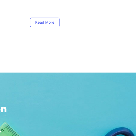
Read More
en
.