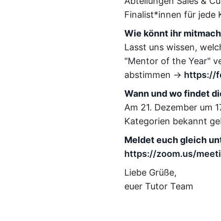
Abteilungen Sales & Cu
Finalist*innen für jed
Wie könnt ihr mitmac
Lasst uns wissen, welc
"Mentor of the Year" v
abstimmen →
https:/
Wann und wo findet di
Am 21. Dezember um 17
Kategorien bekannt gebe
Meldet euch gleich unt
https://zoom.us/mee
Liebe Grüße,
euer Tutor Team