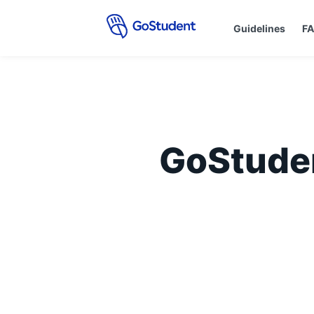
Guidelines
F
GoStuden