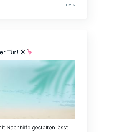
1 MIN
er Tür! ☀️🦩
t Nachhilfe gestalten lässt