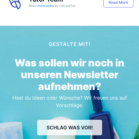
Read More
Read
more posts
by this author.
GESTALTE MIT!
Was sollen wir noch in
unseren Newsletter
aufnehmen?
Hast du Ideen oder Wünsche? Wir freuen uns auf
Vorschläge.
SCHLAG WAS VOR!