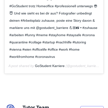
#GoStudent trotz Homeoffice #professionell unterwegs 😎
😇 Und wie sieht es bei dir aus? Fotografier unbedingt
deinen #Arbeitsplatz zuhause, poste eine Story davon &
markiere uns mit @gostudent_karriere 💪🏼📸 • #zuhause
#arbeiten #funny #meme #stayhome #staysafe #corona
#quarantine #collage #startup #nachhilfe #tutoring
#vienna #wien #officelife #office #work #home
#workfromhome #coronavirus
A post shared by
GoStudent Karriere
(@gostudent_karriere) on
M
Tutor Team